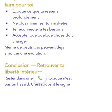
faire pour toi
Écouter ce que tu ressens 
profondément
Ne plus minimiser ton mal-être
Te reconnecter à tes besoins
Accepter que quelque chose doit 
changer
Même de petits pas peuvent déjà 
amorcer une évolution.
Conclusion — Retrouver ta 
liberté intérieure
Rester dans une relation toxique n’est 
pas un hasard. C’est souvent le signe 
de blocages plus profonds qui 
demandent à être libérés. En travaillant 
sur ces causes invisibles, tu peux :
retrouver de la clarté