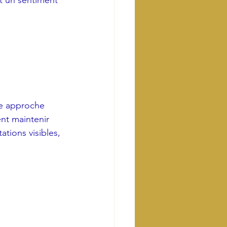
 un sentiment 
e approche 
nt maintenir 
ations visibles, 