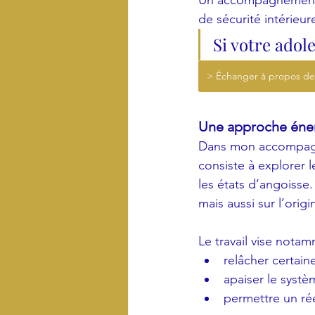
Un accompagnement a
de sécurité intérieur
Si votre adol
> Échanger à propos de 
Une approche énerg
Dans mon accompagne
consiste à explorer 
les états d’angoisse. 
mais aussi sur l’orig
Le travail vise notam
relâcher certai
apaiser le systè
permettre un ré