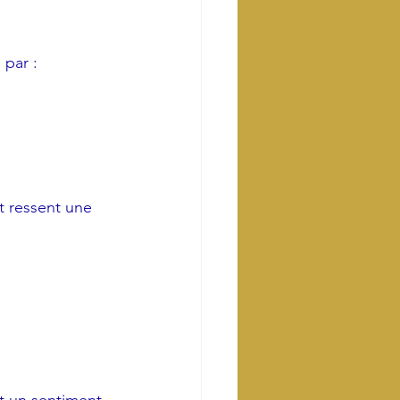
 par :
t ressent une 