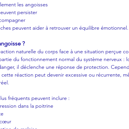
llement les angoisses
euvent persister
ccompagner
ches peuvent aider à retrouver un équilibre émotionnel.
angoisse ?
éaction naturelle du corps face à une situation perçue 
 partie du fonctionnement normal du système nerveux : l
danger, il déclenche une réponse de protection. Cepend
 cette réaction peut devenir excessive ou récurrente, mê
réel.
us fréquents peuvent inclure :
ession dans la poitrine
te
 cœur