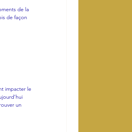
oments de la 
ois de façon 
t impacter le 
ujourd’hui 
rouver un 