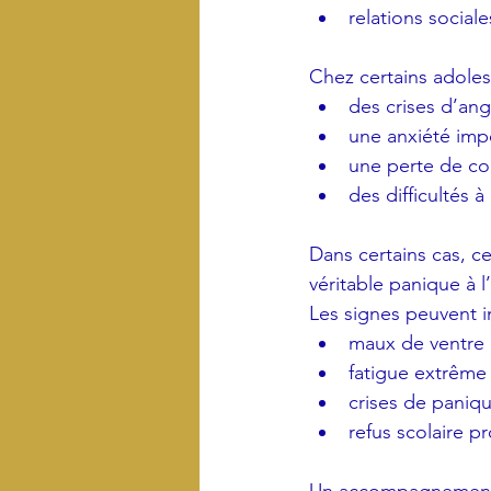
relations social
Chez certains adoles
des crises d’an
une anxiété imp
une perte de co
des difficultés à 
Dans certains cas, c
véritable panique à l
Les signes peuvent in
maux de ventre 
fatigue extrême
crises de paniq
refus scolaire pr