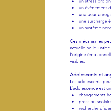
un stress prolo
un événement dif
une peur enreg
une surcharge é
un système nerv
Ces mécanismes peuve
actuelle ne le justif
l’origine émotionnel
visibles.
Adolescents et ang
Les adolescents peuv
L’adolescence est un
changements h
pression scolair
recherche d’iden