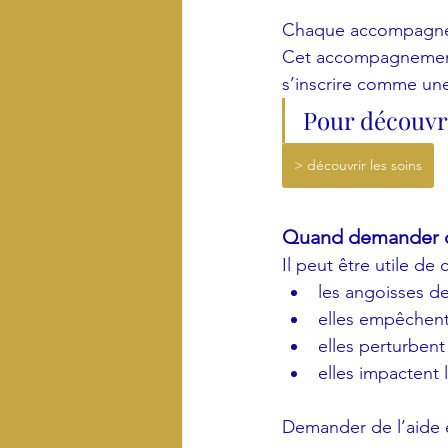
Chaque accompagneme
Cet accompagnement 
s’inscrire comme un
Pour découvr
> découvrir les soins
Quand demander de
Il peut être utile d
les angoisses d
elles empêchent
elles perturbent
elles impactent 
Demander de l’aide 