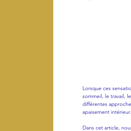
Lorsque ces sensatio
sommeil, le travail, l
différentes approche
apaisement intérieur.
Dans cet article, nous