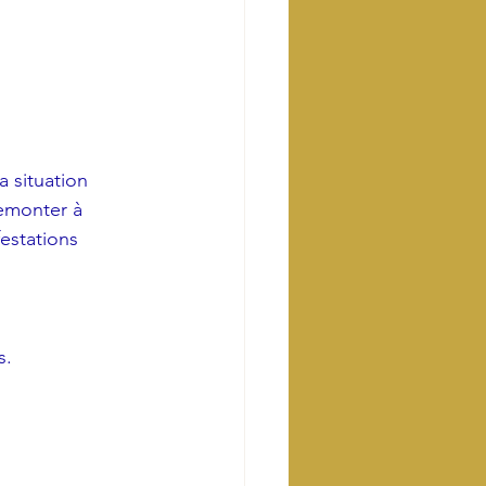
 situation 
remonter à 
estations 
s.