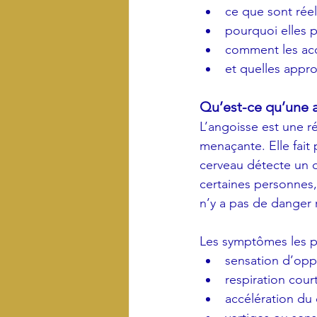
ce que sont rée
pourquoi elles p
comment les a
et quelles appro
Qu’est-ce qu’une 
L’angoisse est une r
menaçante. Elle fait
cerveau détecte un 
certaines personnes,
n’y a pas de danger 
Les symptômes les pl
sensation d’oppr
respiration cour
accélération du