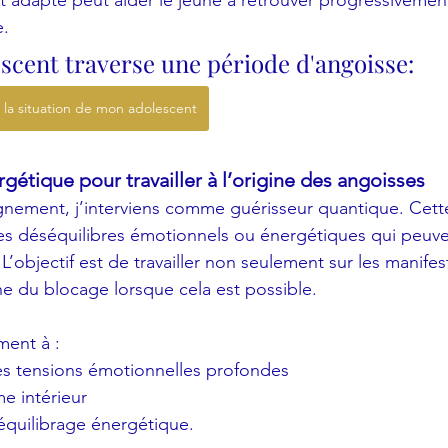
dapté peut aider le jeune à retrouver progressivement
e.
escent traverse une période d'angoisse:
>
la situation de mon adolescent
étique pour travailler à l’origine des angoisses
ment, j’interviens comme guérisseur quantique. Cett
les déséquilibres émotionnels ou énergétiques qui peuve
L’objectif est de travailler non seulement sur les manifest
ine du blocage lorsque cela est possible.
ment à :
nes tensions émotionnelles profondes
me intérieur
équilibrage énergétique.