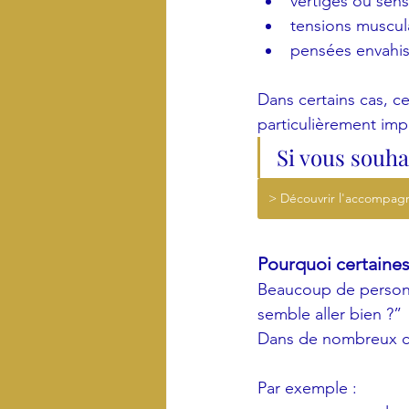
vertiges ou sens
tensions muscul
pensées envahis
Dans certains cas, c
particulièrement imp
Si vous souh
> Découvrir l'accompag
Pourquoi certaines
Beaucoup de personn
semble aller bien ?”
Dans de nombreux ca
Par exemple :