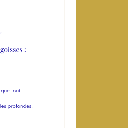
, 
goisses :
>
 que tout 
les profondes.