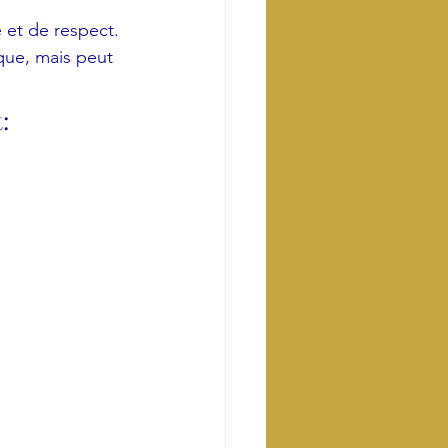
et de respect.
que, mais peut 
:
>