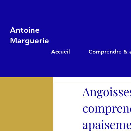
Antoine
Marguerie
Accueil
Comprendre & a
Angoisses
comprendr
apaiseme