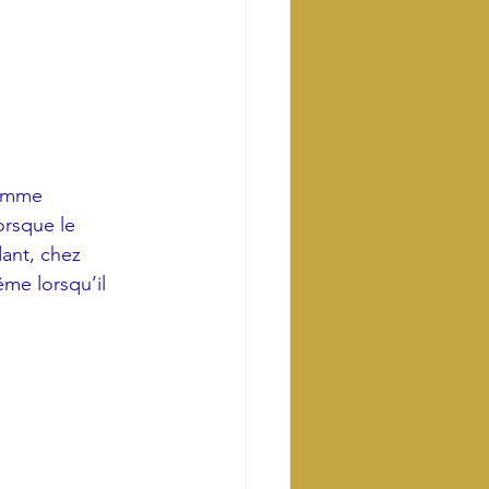
comme 
orsque le 
ant, chez 
me lorsqu’il 